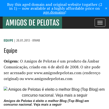
Buy this aged domain and original website togather (2
×
in 1) — now available at a highly affordable price on
age.domains
!
Toggle
navigati
EQUIPE
| 20.01.2013 - 09H48
Equipe
Origem
: O Amigos de Pelotas é um produto da Âmbar
Comunicação, criado em 4 de abril de 2008. O site pode
ser acessado por www.amigosdepelotas.com (endereço
original) ou www.amigosdepelotas.com
Colunistas
:
A.
F.
Amigos de Pelotas é eleito o melhor Blog (Top Blog) em
concurso nacional. Veja mais a seguir
Monquelat,