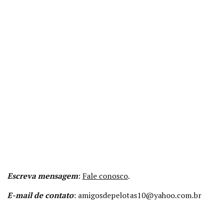
Daniel
Giannechini,
Marcos
Macedo,
Montserrat
Martins,
Rubens
Filho,
Said
Anton,
Sérgio
Estanislau,
Vivi
Stuart.
Escreva mensagem
:
Fale conosco
.
E-mail de contato
:
amigosdepelotas10@yahoo.com.br
____________________________