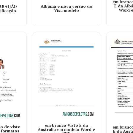
em branco
E da Alb
Albânia e nova versão do
ERBAIJÃO
Word e
Visa modelo
ificação
em branco Visto E da
o de visto
em branco
Austrália em modelo Word e
 formatos
E da Aust