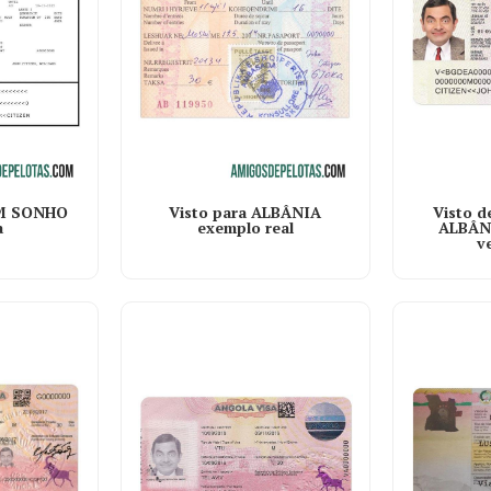
Visto para ALBÂNIA
UM SONHO
Visto d
exemplo real
a
ALBÂNI
v