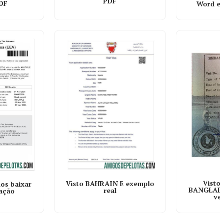
PDF
DF
Word e
Vist
Visto BAHRAIN E exemplo
s baixar
BANGLAD
real
cação
v