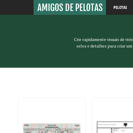
PELOTAS
Crie rapidamente visuais de vis
selos e detalhes para criar u