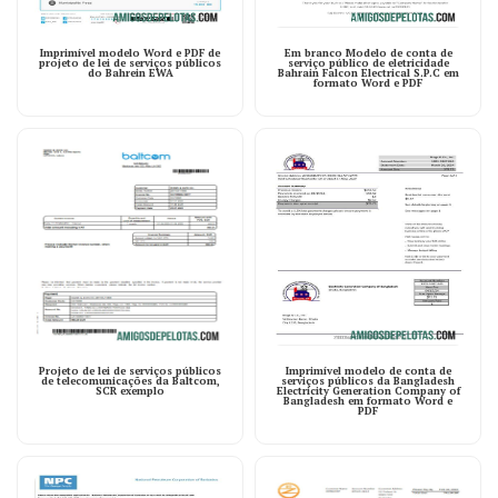
Imprimível modelo Word e PDF de
Em branco Modelo de conta de
projeto de lei de serviços públicos
serviço público de eletricidade
do Bahrein EWA
Bahrain Falcon Electrical S.P.C em
formato Word e PDF
Projeto de lei de serviços públicos
Imprimível modelo de conta de
de telecomunicações da Baltcom,
serviços públicos da Bangladesh
SCR exemplo
Electricity Generation Company of
Bangladesh em formato Word e
PDF