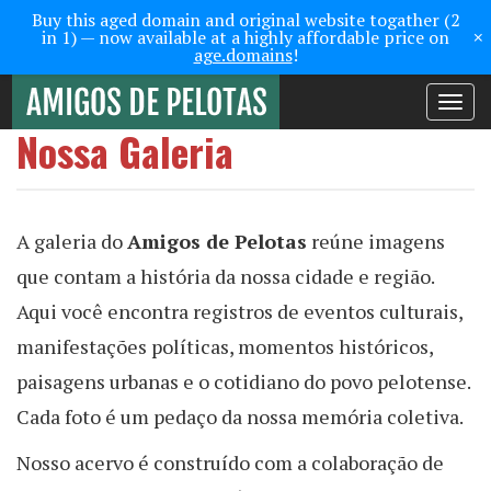
Buy this aged domain and original website togather (2
×
in 1) — now available at a highly affordable price on
age.domains
!
Toggle
navigati
Nossa Galeria
A galeria do
Amigos de Pelotas
reúne imagens
que contam a história da nossa cidade e região.
Aqui você encontra registros de eventos culturais,
manifestações políticas, momentos históricos,
paisagens urbanas e o cotidiano do povo pelotense.
Cada foto é um pedaço da nossa memória coletiva.
Nosso acervo é construído com a colaboração de