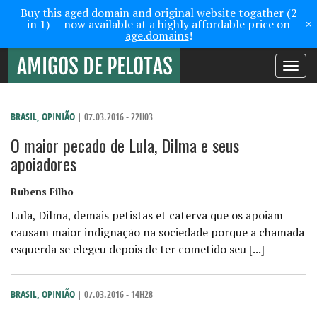
Buy this aged domain and original website togather (2
×
in 1) — now available at a highly affordable price on
age.domains
!
Toggle
navigati
BRASIL
,
OPINIÃO
| 07.03.2016 - 22H03
O maior pecado de Lula, Dilma e seus
apoiadores
Rubens Filho
Lula, Dilma, demais petistas et caterva que os apoiam
causam maior indignação na sociedade porque a chamada
esquerda se elegeu depois de ter cometido seu [...]
BRASIL
,
OPINIÃO
| 07.03.2016 - 14H28