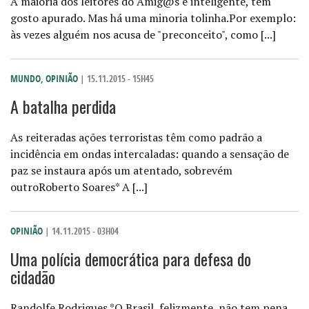
A maioria dos leitores do Amig@s é inteligente, tem
gosto apurado. Mas há uma minoria tolinha.Por exemplo:
às vezes alguém nos acusa de "preconceito", como [...]
MUNDO
,
OPINIÃO
| 15.11.2015 - 15H45
A batalha perdida
As reiteradas ações terroristas têm como padrão a
incidência em ondas intercaladas: quando a sensação de
paz se instaura após um atentado, sobrevém
outroRoberto Soares* A [...]
OPINIÃO
| 14.11.2015 - 03H04
Uma polícia democrática para defesa do
cidadão
Randolfe Rodrigues *O Brasil, felizmente, não tem pena