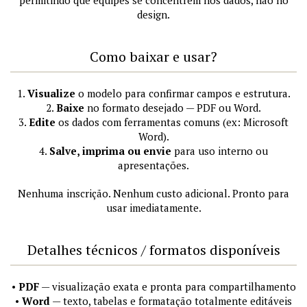
permitindo que equipes se concentrem nos dados, não no
design.
Como baixar e usar?
1.
Visualize
o modelo para confirmar campos e estrutura.
2.
Baixe
no formato desejado — PDF ou Word.
3.
Edite
os dados com ferramentas comuns (ex: Microsoft
Word).
4.
Salve, imprima ou envie
para uso interno ou
apresentações.
Nenhuma inscrição. Nenhum custo adicional. Pronto para
usar imediatamente.
Detalhes técnicos / formatos disponíveis
•
PDF
— visualização exata e pronta para compartilhamento
•
Word
— texto, tabelas e formatação totalmente editáveis