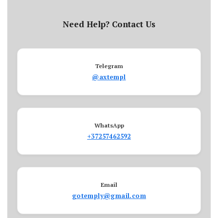
Need Help? Contact Us
Telegram
@axtempl
WhatsApp
+37257462592
Email
gotemply@gmail.com