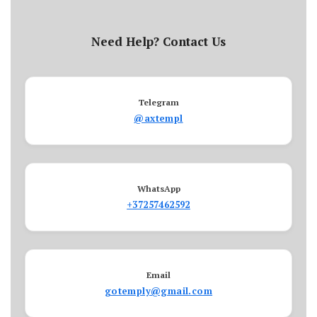
Need Help? Contact Us
Telegram
@axtempl
WhatsApp
+37257462592
Email
gotemply@gmail.com