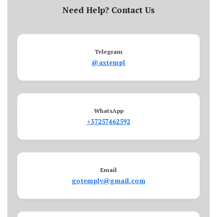
Need Help? Contact Us
Telegram
@axtempl
WhatsApp
+37257462592
Email
gotemply@gmail.com