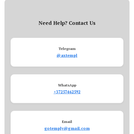
Need Help? Contact Us
Telegram
@axtempl
WhatsApp
+37257462592
Email
gotemply@gmail.com