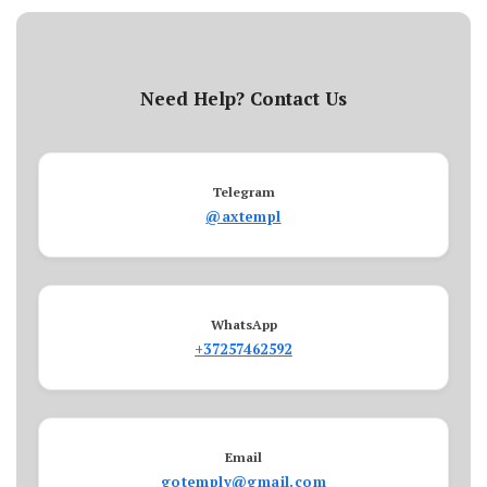
Need Help? Contact Us
Telegram
@axtempl
WhatsApp
+37257462592
Email
gotemply@gmail.com