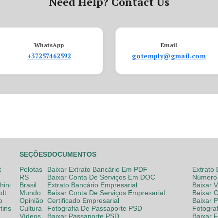
Need Help? Contact Us
WhatsApp
Email
+37257462592
gotemply@gmail.com
SEÇÕES
DOCUMENTOS
t
Pelotas
Baixar Extrato Bancário Em PDF
Extrato
RS
Baixar Conta De Serviços Em DOC
Número 
hini
Brasil
Extrato Bancário Empresarial
Baixar 
dt
Mundo
Baixar Conta De Serviços Empresarial
Baixar 
o
Opinião
Certificado Empresarial
Baixar 
tins
Cultura
Fotografia De Passaporte PSD
Fotogra
Vídeos
Baixar Passaporte PSD
Baixar 