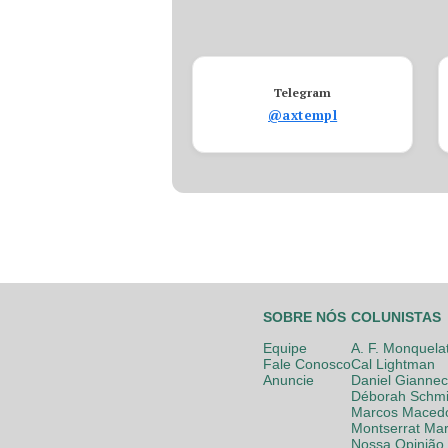
Telegram
@axtempl
SOBRE NÓS
COLUNISTAS
Equipe
A. F. Monquela
Fale Conosco
Cal Lightman
Anuncie
Daniel Giannec
Déborah Schmi
Marcos Maced
Montserrat Mar
Nossa Opinião