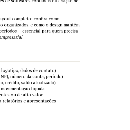
tes de softwares contábeis ou criação de
layout completo: confira como
são organizados, e como o design mantém
períodos — essencial para quem precisa
empresarial
.
 logotipo, dados de contato)
 CNPJ, número da conta, período)
to, crédito, saldo atualizado)
 e movimentação líquida
ntes ou de alto valor
ra relatórios e apresentações