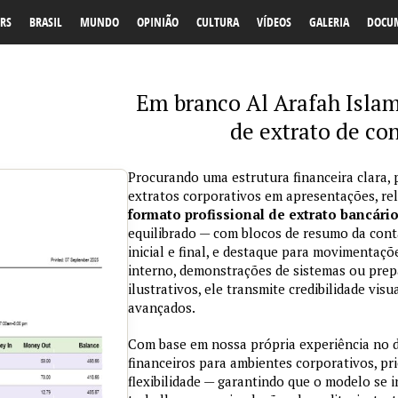
RS
BRASIL
MUNDO
OPINIÃO
CULTURA
VÍDEOS
GALERIA
DOCU
Em branco Al Arafah Isla
de extrato de co
Procurando uma estrutura financeira clara, 
extratos corporativos em apresentações, re
formato profissional de extrato bancári
equilibrado — com blocos de resumo da conta
inicial e final, e destaque para movimentaçõ
interno, demonstrações de sistemas ou prepa
ilustrativos, ele transmite credibilidade vi
avançados.
Com base em nossa própria experiência no
financeiros para ambientes corporativos, pri
flexibilidade — garantindo que o modelo se 