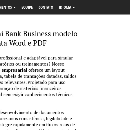
MENTOS
EQUIPE
CONTATO
IDIOMA
mi Bank Business modelo
nta Word e PDF
profissional e adaptável para simular
latórios ou treinamentos? Nosso
o empresarial
oferece um layout
, tabela de transações datadas, saldos
es relevantes. Projetado para uso
ração de materiais financeiros
sual sem exigir conhecimentos técnicos
 desenvolvimento de documentos
orizamos consistência, legibilidade e
integre rapidamente em fluxos reais de