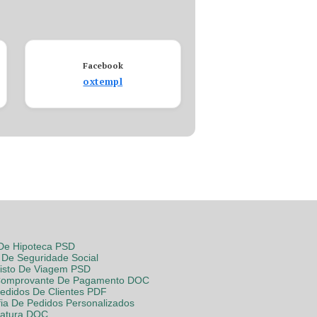
Facebook
oxtempl
 De Hipoteca PSD
De Seguridade Social
Visto De Viagem PSD
Comprovante De Pagamento DOC
Pedidos De Clientes PDF
fia De Pedidos Personalizados
Fatura DOC