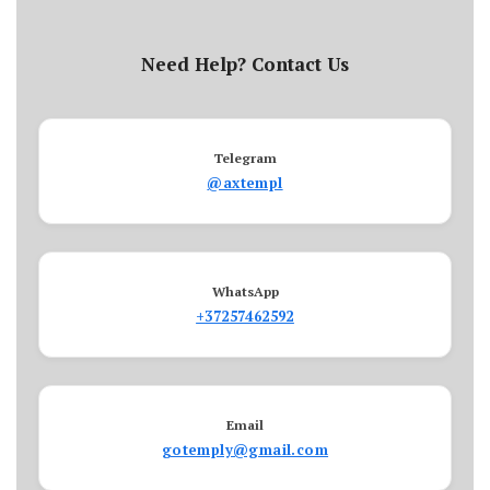
Need Help? Contact Us
Telegram
@axtempl
WhatsApp
+37257462592
Email
gotemply@gmail.com