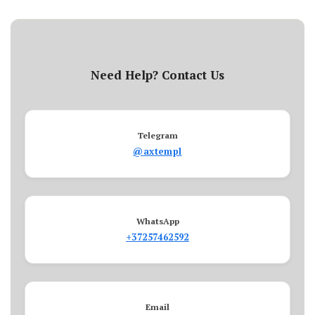
Need Help? Contact Us
Telegram
@axtempl
WhatsApp
+37257462592
Email