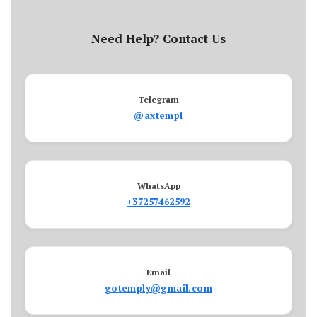
Need Help? Contact Us
Telegram
@axtempl
WhatsApp
+37257462592
Email
gotemply@gmail.com