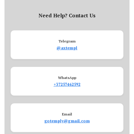
Need Help? Contact Us
Telegram
@axtempl
WhatsApp
+37257462592
Email
gotemply@gmail.com