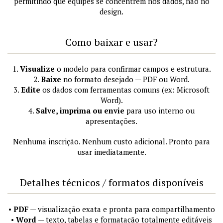
permitindo que equipes se concentrem nos dados, não no
design.
Como baixar e usar?
1.
Visualize
o modelo para confirmar campos e estrutura.
2.
Baixe
no formato desejado — PDF ou Word.
3.
Edite
os dados com ferramentas comuns (ex: Microsoft
Word).
4.
Salve, imprima ou envie
para uso interno ou
apresentações.
Nenhuma inscrição. Nenhum custo adicional. Pronto para
usar imediatamente.
Detalhes técnicos / formatos disponíveis
•
PDF
— visualização exata e pronta para compartilhamento
•
Word
— texto, tabelas e formatação totalmente editáveis