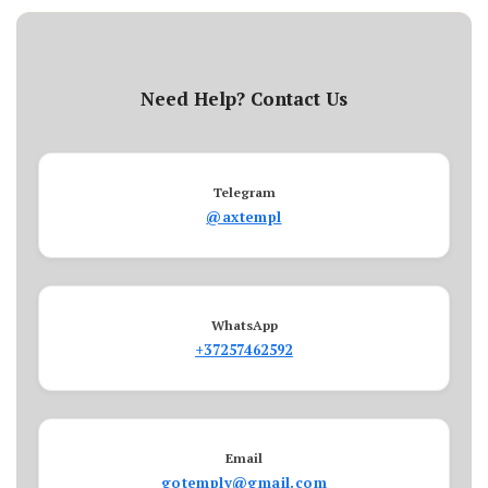
Need Help? Contact Us
Telegram
@axtempl
WhatsApp
+37257462592
Email
gotemply@gmail.com