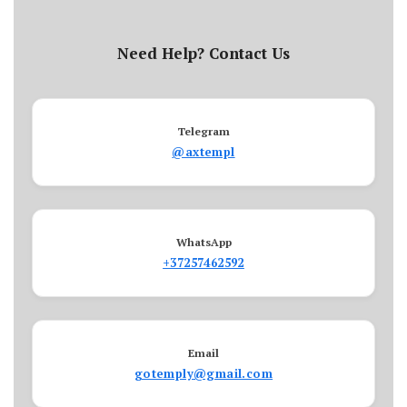
Need Help? Contact Us
Telegram
@axtempl
WhatsApp
+37257462592
Email
gotemply@gmail.com