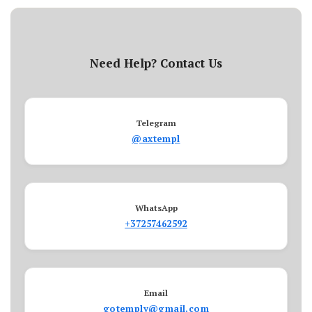
Need Help? Contact Us
Telegram
@axtempl
WhatsApp
+37257462592
Email
gotemply@gmail.com