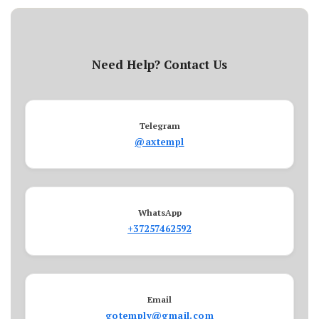
Need Help? Contact Us
Telegram
@axtempl
WhatsApp
+37257462592
Email
gotemply@gmail.com