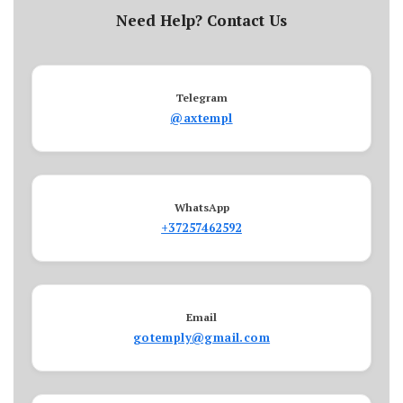
Need Help? Contact Us
Telegram
@axtempl
WhatsApp
+37257462592
Email
gotemply@gmail.com