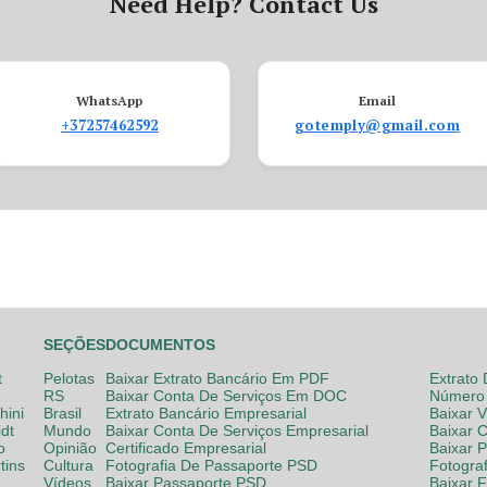
Need Help? Contact Us
WhatsApp
Email
+37257462592
gotemply@gmail.com
SEÇÕES
DOCUMENTOS
t
Pelotas
Baixar Extrato Bancário Em PDF
Extrato
RS
Baixar Conta De Serviços Em DOC
Número 
hini
Brasil
Extrato Bancário Empresarial
Baixar 
dt
Mundo
Baixar Conta De Serviços Empresarial
Baixar 
o
Opinião
Certificado Empresarial
Baixar 
tins
Cultura
Fotografia De Passaporte PSD
Fotogra
Vídeos
Baixar Passaporte PSD
Baixar 