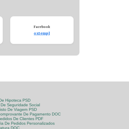
Facebook
oxtempl
 De Hipoteca PSD
De Seguridade Social
Visto De Viagem PSD
Comprovante De Pagamento DOC
Pedidos De Clientes PDF
fia De Pedidos Personalizados
Fatura DOC