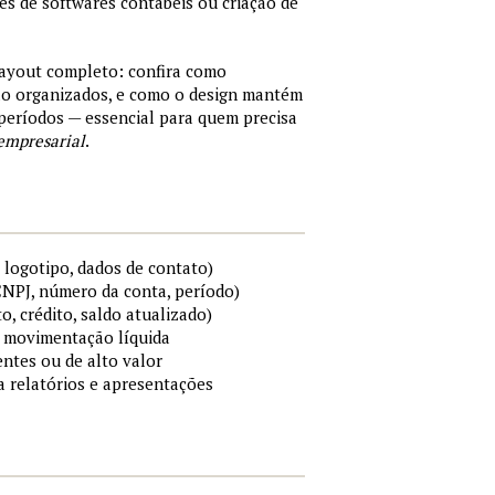
tes de softwares contábeis ou criação de
layout completo: confira como
são organizados, e como o design mantém
períodos — essencial para quem precisa
empresarial
.
 logotipo, dados de contato)
 CNPJ, número da conta, período)
to, crédito, saldo atualizado)
 e movimentação líquida
ntes ou de alto valor
ra relatórios e apresentações