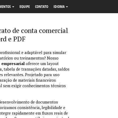
MENTOS
EQUIPE
CONTATO
IDIOMA
rato de conta comercial
rd e PDF
profissional e adaptável para simular
latórios ou treinamentos? Nosso
o empresarial
oferece um layout
, tabela de transações datadas, saldos
es relevantes. Projetado para uso
ração de materiais financeiros
sual sem exigir conhecimentos técnicos
 desenvolvimento de documentos
orizamos consistência, legibilidade e
integre rapidamente em fluxos reais de