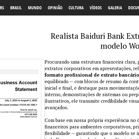
RS
BRASIL
MUNDO
OPINIÃO
CULTURA
VÍDEOS
GALERIA
DOCU
Realista Baiduri Bank Ext
modelo Wo
Procurando uma estrutura financeira clara, 
extratos corporativos em apresentações, re
formato profissional de extrato bancári
equilibrado — com blocos de resumo da conta
inicial e final, e destaque para movimentaçõ
interno, demonstrações de sistemas ou prepa
ilustrativos, ele transmite credibilidade vi
avançados.
Com base em nossa própria experiência no
financeiros para ambientes corporativos, pri
flexibilidade — garantindo que o modelo se 