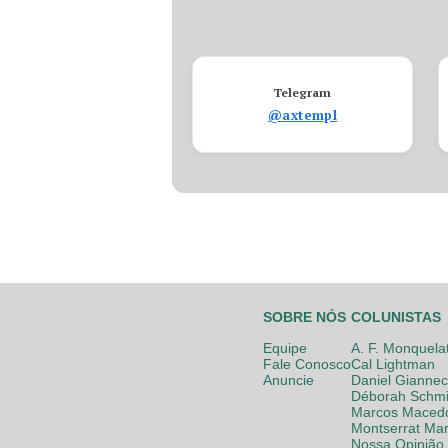
Telegram
@axtempl
SOBRE NÓS
COLUNISTAS
Equipe
A. F. Monquela
Fale Conosco
Cal Lightman
Anuncie
Daniel Giannec
Déborah Schmi
Marcos Maced
Montserrat Mar
Nossa Opinião