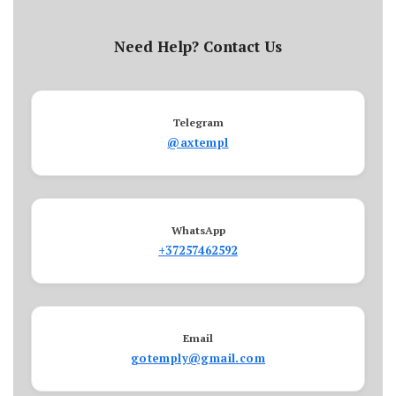
Need Help? Contact Us
Telegram
@axtempl
WhatsApp
+37257462592
Email
gotemply@gmail.com