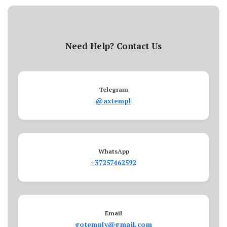
Need Help? Contact Us
Telegram
@axtempl
WhatsApp
+37257462592
Email
gotemply@gmail.com