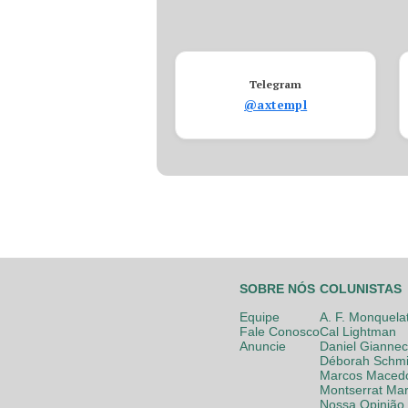
Telegram
@axtempl
SOBRE NÓS
COLUNISTAS
Equipe
A. F. Monquela
Fale Conosco
Cal Lightman
Anuncie
Daniel Giannec
Déborah Schmi
Marcos Maced
Montserrat Mar
Nossa Opinião