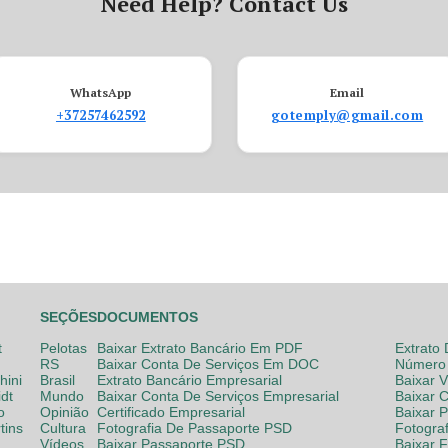
Need Help? Contact Us
WhatsApp
Email
+37257462592
gotemply@gmail.com
SEÇÕES
DOCUMENTOS
t
Pelotas
Baixar Extrato Bancário Em PDF
Extrato
RS
Baixar Conta De Serviços Em DOC
Número 
hini
Brasil
Extrato Bancário Empresarial
Baixar 
dt
Mundo
Baixar Conta De Serviços Empresarial
Baixar 
o
Opinião
Certificado Empresarial
Baixar 
tins
Cultura
Fotografia De Passaporte PSD
Fotogra
Vídeos
Baixar Passaporte PSD
Baixar 