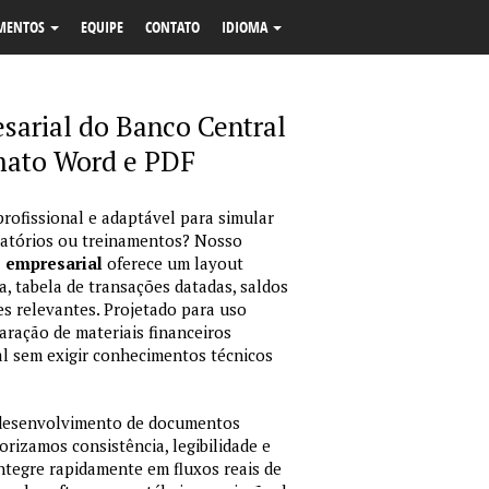
MENTOS
EQUIPE
CONTATO
IDIOMA
sarial do Banco Central
mato Word e PDF
profissional e adaptável para simular
latórios ou treinamentos? Nosso
o empresarial
oferece um layout
, tabela de transações datadas, saldos
es relevantes. Projetado para uso
ração de materiais financeiros
sual sem exigir conhecimentos técnicos
 desenvolvimento de documentos
orizamos consistência, legibilidade e
integre rapidamente em fluxos reais de