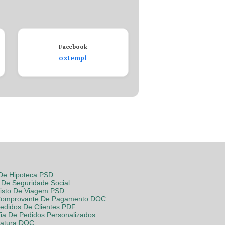
Facebook
oxtempl
 De Hipoteca PSD
De Seguridade Social
Visto De Viagem PSD
Comprovante De Pagamento DOC
Pedidos De Clientes PDF
fia De Pedidos Personalizados
Fatura DOC