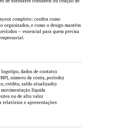
tes de softwares contábeis ou criação de
layout completo: confira como
são organizados, e como o design mantém
períodos — essencial para quem precisa
empresarial
.
 logotipo, dados de contato)
 CNPJ, número da conta, período)
to, crédito, saldo atualizado)
 e movimentação líquida
ntes ou de alto valor
ra relatórios e apresentações