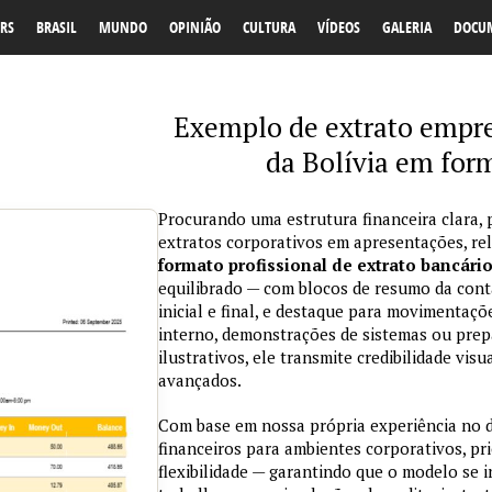
RS
BRASIL
MUNDO
OPINIÃO
CULTURA
VÍDEOS
GALERIA
DOCU
Exemplo de extrato empre
da Bolívia em for
Procurando uma estrutura financeira clara, 
extratos corporativos em apresentações, re
formato profissional de extrato bancári
equilibrado — com blocos de resumo da conta
inicial e final, e destaque para movimentaçõ
interno, demonstrações de sistemas ou prepa
ilustrativos, ele transmite credibilidade vi
avançados.
Com base em nossa própria experiência no
financeiros para ambientes corporativos, pri
flexibilidade — garantindo que o modelo se 