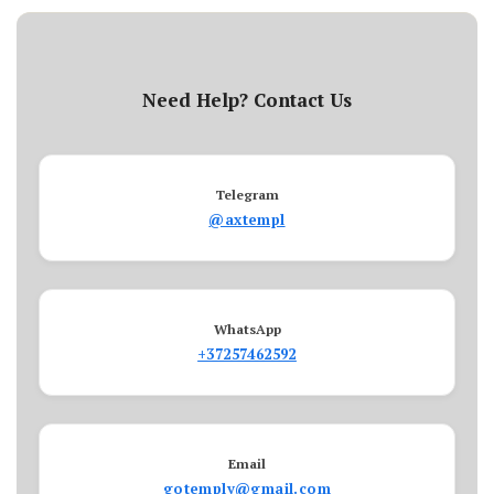
Need Help? Contact Us
Telegram
@axtempl
WhatsApp
+37257462592
Email
gotemply@gmail.com