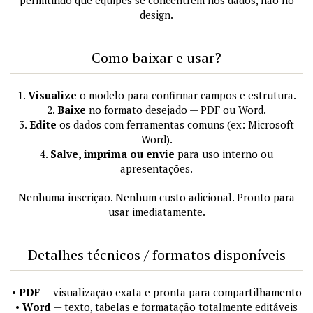
permitindo que equipes se concentrem nos dados, não no
design.
Como baixar e usar?
1.
Visualize
o modelo para confirmar campos e estrutura.
2.
Baixe
no formato desejado — PDF ou Word.
3.
Edite
os dados com ferramentas comuns (ex: Microsoft
Word).
4.
Salve, imprima ou envie
para uso interno ou
apresentações.
Nenhuma inscrição. Nenhum custo adicional. Pronto para
usar imediatamente.
Detalhes técnicos / formatos disponíveis
•
PDF
— visualização exata e pronta para compartilhamento
•
Word
— texto, tabelas e formatação totalmente editáveis