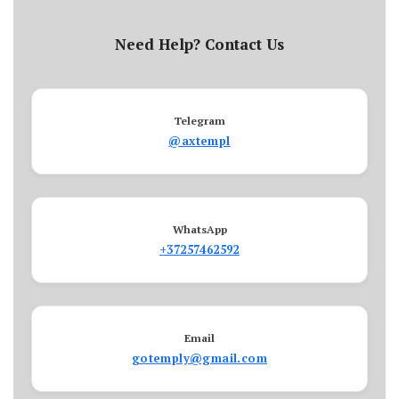
Need Help? Contact Us
Telegram
@axtempl
WhatsApp
+37257462592
Email
gotemply@gmail.com