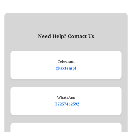
Need Help? Contact Us
Telegram
@axtempl
WhatsApp
+37257462592