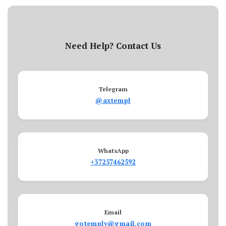
Need Help? Contact Us
Telegram
@axtempl
WhatsApp
+37257462592
Email
gotemply@gmail.com