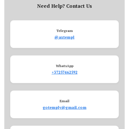
Need Help? Contact Us
Telegram
@axtempl
WhatsApp
+37257462592
Email
gotemply@gmail.com