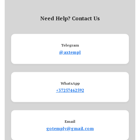
Need Help? Contact Us
Telegram
@axtempl
WhatsApp
+37257462592
Email
gotemply@gmail.com