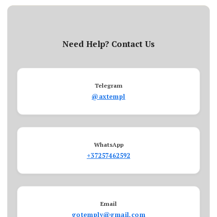
Need Help? Contact Us
Telegram
@axtempl
WhatsApp
+37257462592
Email
gotemply@gmail.com