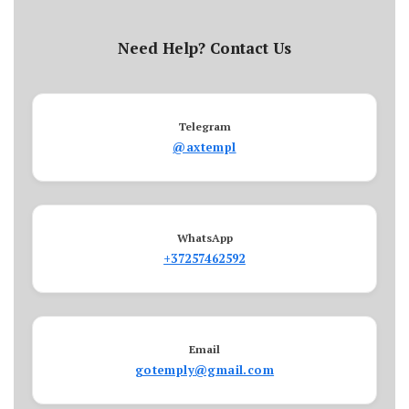
Need Help? Contact Us
Telegram
@axtempl
WhatsApp
+37257462592
Email
gotemply@gmail.com