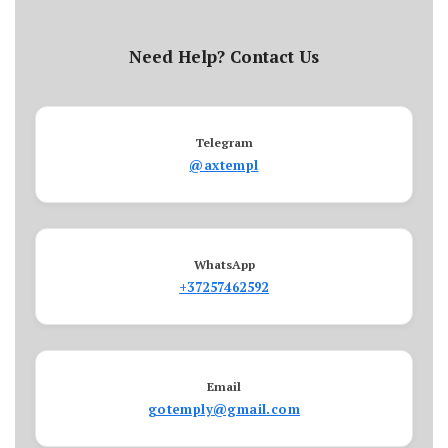
Need Help? Contact Us
Telegram
@axtempl
WhatsApp
+37257462592
Email
gotemply@gmail.com