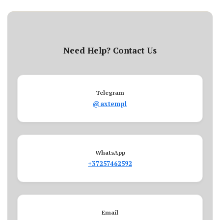
Need Help? Contact Us
Telegram
@axtempl
WhatsApp
+37257462592
Email