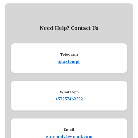
Need Help? Contact Us
Telegram
@axtempl
WhatsApp
+37257462592
Email
gotemply@gmail.com