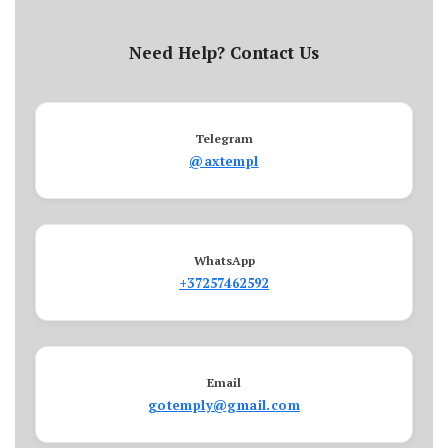
Need Help? Contact Us
Telegram
@axtempl
WhatsApp
+37257462592
Email
gotemply@gmail.com