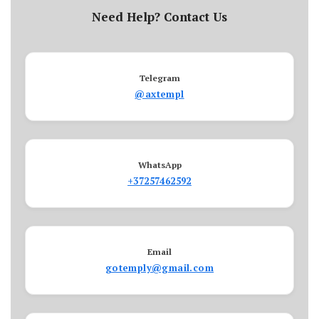
Need Help? Contact Us
Telegram
@axtempl
WhatsApp
+37257462592
Email
gotemply@gmail.com