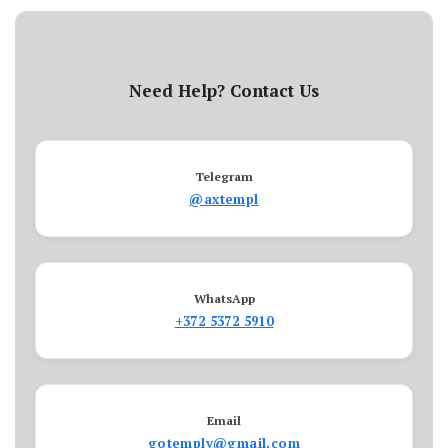
Need Help? Contact Us
Telegram
@axtempl
WhatsApp
+372 5372 5910
Email
gotemply@gmail.com