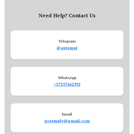
Need Help? Contact Us
Telegram
@axtempl
WhatsApp
+37257462592
Email
gotemply@gmail.com