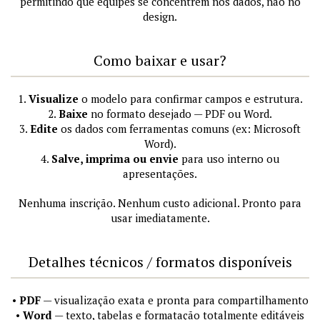
permitindo que equipes se concentrem nos dados, não no
design.
Como baixar e usar?
1.
Visualize
o modelo para confirmar campos e estrutura.
2.
Baixe
no formato desejado — PDF ou Word.
3.
Edite
os dados com ferramentas comuns (ex: Microsoft
Word).
4.
Salve, imprima ou envie
para uso interno ou
apresentações.
Nenhuma inscrição. Nenhum custo adicional. Pronto para
usar imediatamente.
Detalhes técnicos / formatos disponíveis
•
PDF
— visualização exata e pronta para compartilhamento
•
Word
— texto, tabelas e formatação totalmente editáveis