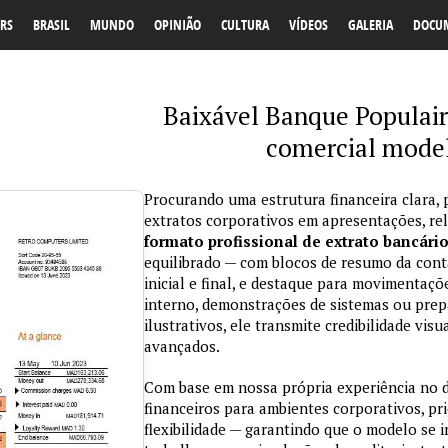
RS
BRASIL
MUNDO
OPINIÃO
CULTURA
VÍDEOS
GALERIA
DOCU
Baixável Banque Populai
comercial mode
Procurando uma estrutura financeira clara, 
extratos corporativos em apresentações, re
formato profissional de extrato bancári
equilibrado — com blocos de resumo da conta
inicial e final, e destaque para movimentaçõ
interno, demonstrações de sistemas ou prepa
ilustrativos, ele transmite credibilidade vi
avançados.
Com base em nossa própria experiência no
financeiros para ambientes corporativos, pri
flexibilidade — garantindo que o modelo se 