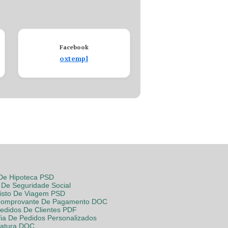
Facebook
oxtempl
 De Hipoteca PSD
De Seguridade Social
Visto De Viagem PSD
Comprovante De Pagamento DOC
Pedidos De Clientes PDF
fia De Pedidos Personalizados
Fatura DOC