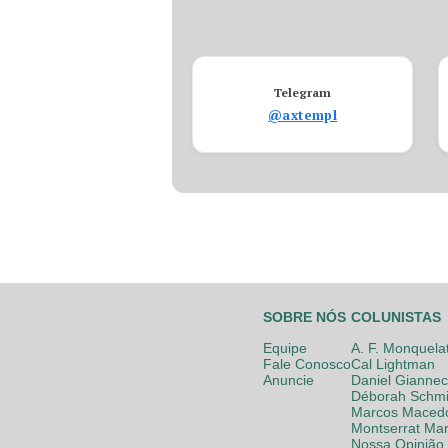
Telegram
@axtempl
SOBRE NÓS
COLUNISTAS
Equipe
A. F. Monquela
Fale Conosco
Cal Lightman
Anuncie
Daniel Giannec
Déborah Schmi
Marcos Maced
Montserrat Mar
Nossa Opinião