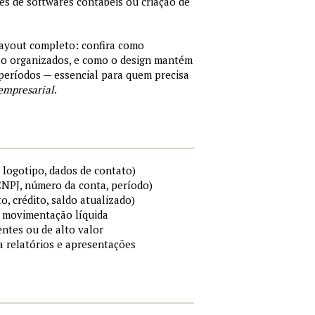
tes de softwares contábeis ou criação de
layout completo: confira como
são organizados, e como o design mantém
períodos — essencial para quem precisa
empresarial
.
 logotipo, dados de contato)
 CNPJ, número da conta, período)
to, crédito, saldo atualizado)
 e movimentação líquida
ntes ou de alto valor
ra relatórios e apresentações