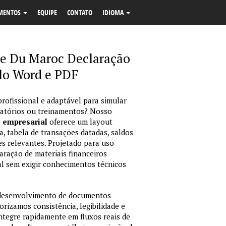
MENTOS
EQUIPE
CONTATO
IDIOMA
re Du Maroc Declaração
lo Word e PDF
profissional e adaptável para simular
latórios ou treinamentos? Nosso
o empresarial
oferece um layout
, tabela de transações datadas, saldos
es relevantes. Projetado para uso
ração de materiais financeiros
sual sem exigir conhecimentos técnicos
 desenvolvimento de documentos
orizamos consistência, legibilidade e
integre rapidamente em fluxos reais de