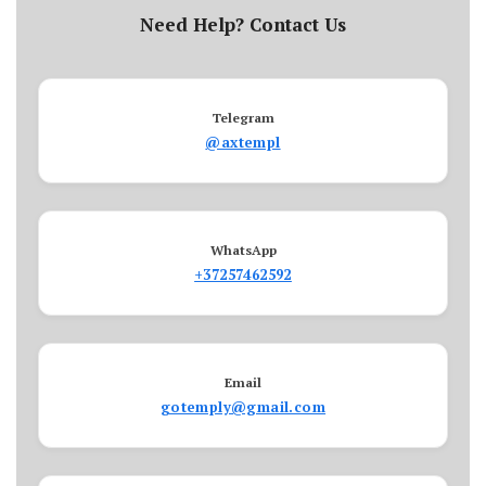
Need Help? Contact Us
Telegram
@axtempl
WhatsApp
+37257462592
Email
gotemply@gmail.com