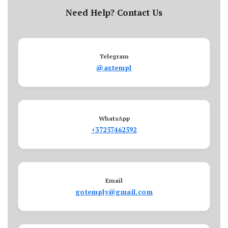
Need Help? Contact Us
Telegram
@axtempl
WhatsApp
+37257462592
Email
gotemply@gmail.com