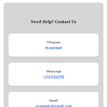
Need Help? Contact Us
Telegram
@axtempl
WhatsApp
+37257462592
Email
gotemply@gmail.com