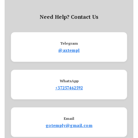
Need Help? Contact Us
Telegram
@axtempl
WhatsApp
+37257462592
Email
gotemply@gmail.com