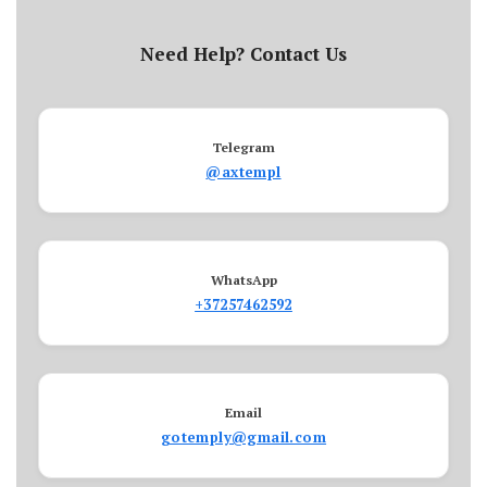
Need Help? Contact Us
Telegram
@axtempl
WhatsApp
+37257462592
Email
gotemply@gmail.com