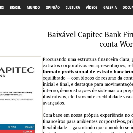
RS
BRASIL
MUNDO
OPINIÃO
CULTURA
VÍDEOS
GALERIA
DOCU
Baixável Capitec Bank Fi
conta Wor
Procurando uma estrutura financeira clara, 
extratos corporativos em apresentações, re
formato profissional de extrato bancári
equilibrado — com blocos de resumo da conta
inicial e final, e destaque para movimentaçõ
interno, demonstrações de sistemas ou prepa
ilustrativos, ele transmite credibilidade vi
avançados.
Com base em nossa própria experiência no
financeiros para ambientes corporativos, pri
flexibilidade — garantindo que o modelo se 