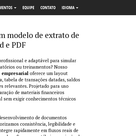
MENTOS
EQUIPE
CONTATO
IDIOMA
rm modelo de extrato de
d e PDF
profissional e adaptável para simular
latórios ou treinamentos? Nosso
o empresarial
oferece um layout
, tabela de transações datadas, saldos
es relevantes. Projetado para uso
ração de materiais financeiros
sual sem exigir conhecimentos técnicos
 desenvolvimento de documentos
orizamos consistência, legibilidade e
integre rapidamente em fluxos reais de