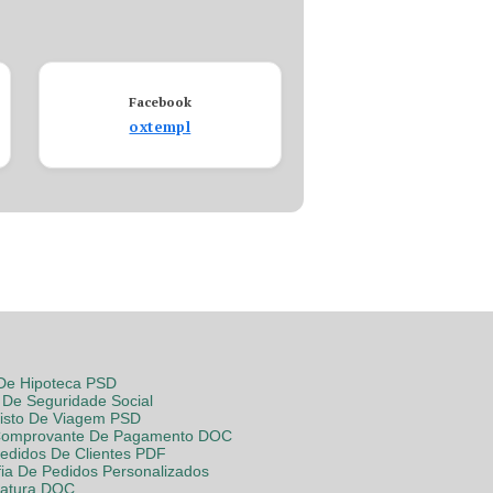
Facebook
oxtempl
 De Hipoteca PSD
De Seguridade Social
Visto De Viagem PSD
Comprovante De Pagamento DOC
Pedidos De Clientes PDF
fia De Pedidos Personalizados
Fatura DOC