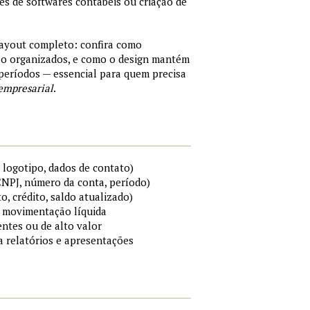
tes de softwares contábeis ou criação de
layout completo: confira como
são organizados, e como o design mantém
períodos — essencial para quem precisa
empresarial
.
 logotipo, dados de contato)
 CNPJ, número da conta, período)
to, crédito, saldo atualizado)
 e movimentação líquida
ntes ou de alto valor
ra relatórios e apresentações