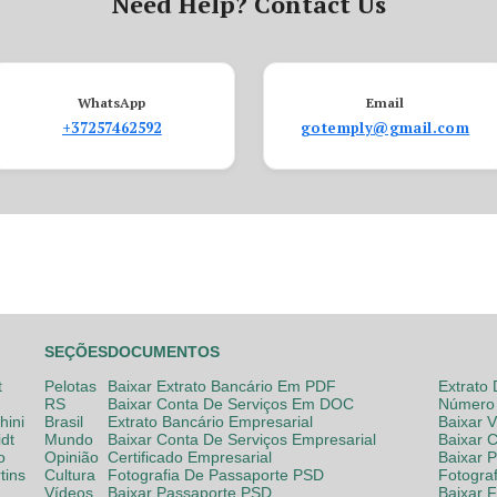
Need Help? Contact Us
WhatsApp
Email
+37257462592
gotemply@gmail.com
SEÇÕES
DOCUMENTOS
t
Pelotas
Baixar Extrato Bancário Em PDF
Extrato
RS
Baixar Conta De Serviços Em DOC
Número 
hini
Brasil
Extrato Bancário Empresarial
Baixar 
dt
Mundo
Baixar Conta De Serviços Empresarial
Baixar 
o
Opinião
Certificado Empresarial
Baixar 
tins
Cultura
Fotografia De Passaporte PSD
Fotogra
Vídeos
Baixar Passaporte PSD
Baixar 