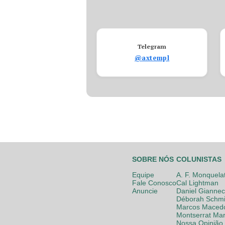
Telegram
@axtempl
SOBRE NÓS
COLUNISTAS
Equipe
A. F. Monquela
Fale Conosco
Cal Lightman
Anuncie
Daniel Giannec
Déborah Schmi
Marcos Maced
Montserrat Mar
Nossa Opinião