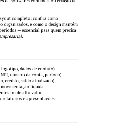
tes de softwares contábeis ou criação de
layout completo: confira como
são organizados, e como o design mantém
períodos — essencial para quem precisa
empresarial
.
 logotipo, dados de contato)
 CNPJ, número da conta, período)
to, crédito, saldo atualizado)
 e movimentação líquida
ntes ou de alto valor
ra relatórios e apresentações