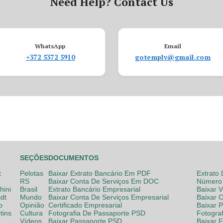
Need Help? Contact Us
WhatsApp
Email
+372 5372 5910
gotemply@gmail.com
SEÇÕES
DOCUMENTOS
t
Pelotas
Baixar Extrato Bancário Em PDF
Extrato
RS
Baixar Conta De Serviços Em DOC
Número 
hini
Brasil
Extrato Bancário Empresarial
Baixar 
dt
Mundo
Baixar Conta De Serviços Empresarial
Baixar 
o
Opinião
Certificado Empresarial
Baixar 
tins
Cultura
Fotografia De Passaporte PSD
Fotogra
Vídeos
Baixar Passaporte PSD
Baixar 