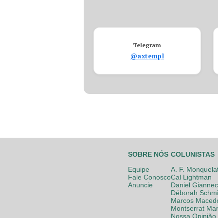
Telegram
@axtempl
SOBRE NÓS
COLUNISTAS
Equipe
A. F. Monquela
Fale Conosco
Cal Lightman
Anuncie
Daniel Giannec
Déborah Schmi
Marcos Maced
Montserrat Mar
Nossa Opinião