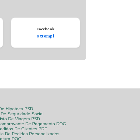
Facebook
oxtempl
 De Hipoteca PSD
De Seguridade Social
Visto De Viagem PSD
Comprovante De Pagamento DOC
Pedidos De Clientes PDF
fia De Pedidos Personalizados
Fatura DOC