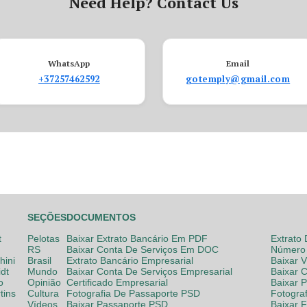
Need Help? Contact Us
WhatsApp
Email
+37257462592
gotemply@gmail.com
SEÇÕES
DOCUMENTOS
t
Pelotas
Baixar Extrato Bancário Em PDF
Extrato
RS
Baixar Conta De Serviços Em DOC
Número 
hini
Brasil
Extrato Bancário Empresarial
Baixar 
dt
Mundo
Baixar Conta De Serviços Empresarial
Baixar 
o
Opinião
Certificado Empresarial
Baixar 
tins
Cultura
Fotografia De Passaporte PSD
Fotogra
Vídeos
Baixar Passaporte PSD
Baixar 