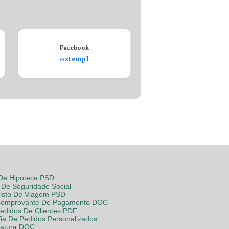
Facebook
oxtempl
 De Hipoteca PSD
De Seguridade Social
Visto De Viagem PSD
Comprovante De Pagamento DOC
Pedidos De Clientes PDF
fia De Pedidos Personalizados
Fatura DOC