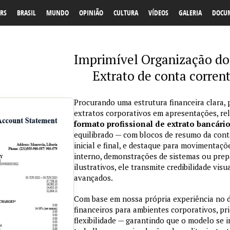
RS
BRASIL
MUNDO
OPINIÃO
CULTURA
VÍDEOS
GALERIA
DOCU
Imprimível Organização do 
Extrato de conta corre
Procurando uma estrutura financeira clara, 
extratos corporativos em apresentações, re
formato profissional de extrato bancári
equilibrado — com blocos de resumo da conta
inicial e final, e destaque para movimentaçõ
interno, demonstrações de sistemas ou prepa
ilustrativos, ele transmite credibilidade vi
avançados.
Com base em nossa própria experiência no
financeiros para ambientes corporativos, pri
flexibilidade — garantindo que o modelo se 