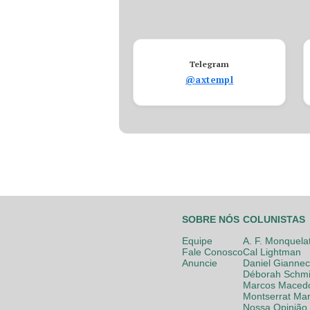
Telegram
@axtempl
SOBRE NÓS
COLUNISTAS
Equipe
A. F. Monquela
Fale Conosco
Cal Lightman
Anuncie
Daniel Giannec
Déborah Schmi
Marcos Maced
Montserrat Mar
Nossa Opinião