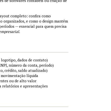
tes de softwares contábeis ou criação de
layout completo: confira como
são organizados, e como o design mantém
períodos — essencial para quem precisa
empresarial
.
 logotipo, dados de contato)
 CNPJ, número da conta, período)
to, crédito, saldo atualizado)
 e movimentação líquida
ntes ou de alto valor
ra relatórios e apresentações