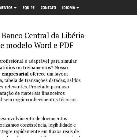
MENTOS
EQUIPE
CONTATO
IDIOMA
Banco Central da Libéria
nte modelo Word e PDF
profissional e adaptável para simular
latórios ou treinamentos? Nosso
o empresarial
oferece um layout
, tabela de transações datadas, saldos
es relevantes. Projetado para uso
ração de materiais financeiros
sual sem exigir conhecimentos técnicos
 desenvolvimento de documentos
orizamos consistência, legibilidade e
integre rapidamente em fluxos reais de