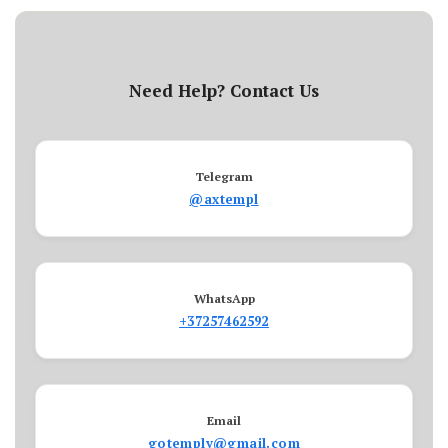
Need Help? Contact Us
Telegram
@axtempl
WhatsApp
+37257462592
Email
gotemply@gmail.com