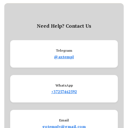
Need Help? Contact Us
Telegram
@axtempl
WhatsApp
+37257462592
Email
gotemply@gmail.com